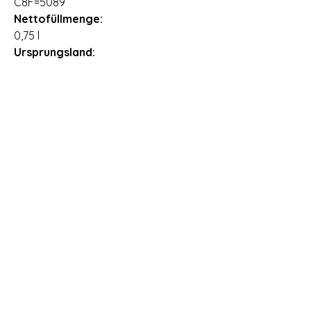
C8F=5089
Nettofüllmenge:
0,75 l
Ursprungsland:
Südafrika
Importeur:
CS International Wine Depot GmbH,
Drosselweg 9, 26871 Papenburg,
Deutschland
Lieferzeit:
2 - 3 Arbeitstage
Allergene:
Enthält Sulfite
Öffnungszeiten Vinothek Römerstr. 99 in
69126 Heidelberg
Montag: geschlossen
Dienstag: geschlossen
Mittwoch:
15.00 Uhr - 18.00 Uhr