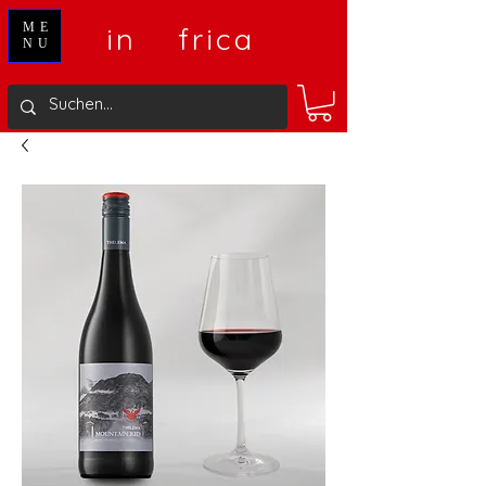
V
A
ME
in
frica
NU