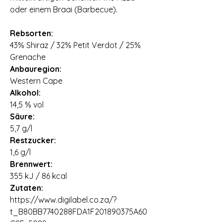
oder einem Braai (Barbecue).
Rebsorten:
43% Shiraz / 32% Petit Verdot / 25%
Grenache
Anbauregion:
Western Cape
Alkohol:
14,5 % vol
Säure:
5,7 g/l
Restzucker:
1,6 g/l
Brennwert:
355 kJ / 86 kcal
Zutaten:
https://www.digilabel.co.za/?
t_B80BB7740288FDA1F201890375A60