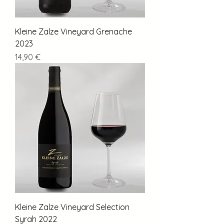
Kleine Zalze Vineyard Grenache
2023
Preis
14,90 €
Kleine Zalze Vineyard Selection
Syrah 2022