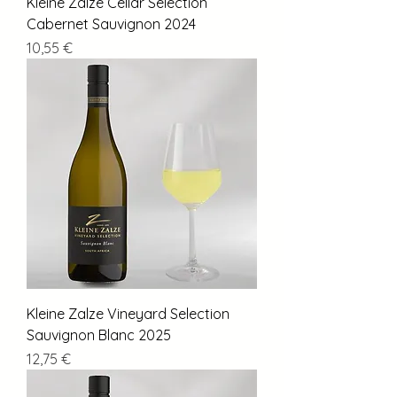
Kleine Zalze Cellar Selection
Cabernet Sauvignon 2024
Preis
10,55 €
Kleine Zalze Vineyard Selection
Sauvignon Blanc 2025
Preis
12,75 €