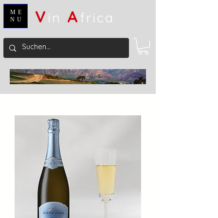
V
A
ME
in
frica
NU