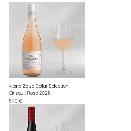
Kleine Zalze Cellar Selection
Cinsault Rosé 2025
Preis
8,40 €