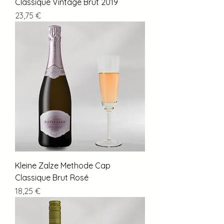
Classique Vintage Brut 2019
Preis
23,75 €
Kleine Zalze Methode Cap
Classique Brut Rosé
Preis
18,25 €