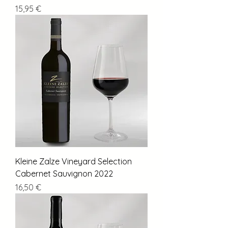
Preis
15,95 €
Kleine Zalze Vineyard Selection
Cabernet Sauvignon 2022
Preis
16,50 €