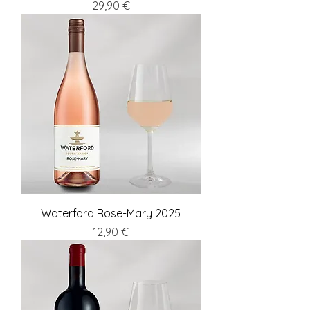
Preis
29,90 €
Waterford Rose-Mary 2025
Preis
12,90 €