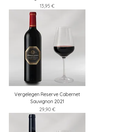
Preis
13,95 €
Vergelegen Reserve Cabernet
Sauvignon 2021
Preis
29,90 €