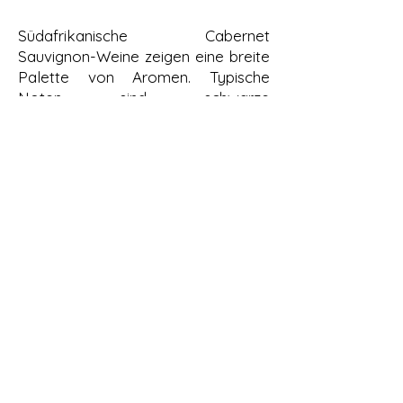
Südafrikanische Cabernet
Sauvignon-Weine zeigen eine breite
Palette von Aromen. Typische
Noten sind schwarze
Johannisbeere, Brombeere, Kirsche
und Pflaume, oft begleitet von
Sekundäraromen wie Zeder, Tabak,
Pfeffer, Minze und Kräutern. Bei
längerem Ausbau in Eichenfässern
entwickeln sie auch Vanille-,
Schokoladen- und Ledernoten.
Die Weine sind in der Regel
vollmundig und tanninreich, mit einer
festen Struktur und einem guten
Reifepotenzial. Sie haben eine
ausgeprägte Frucht, ausgewogene
Säure und kräftige Tannine, die oft
mit einem langen, komplexen