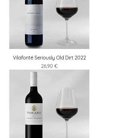
Vilafonté Seriously Old Dirt 2022
Preis
26,90 €