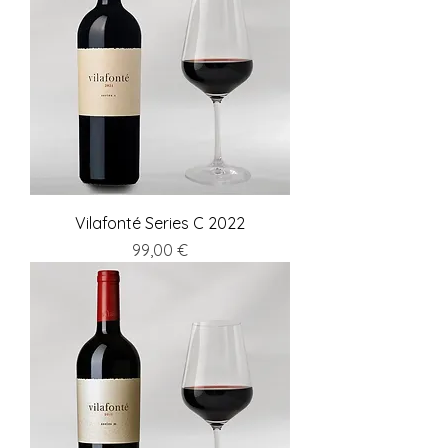
Vilafonté Series C 2022
Preis
99,00 €