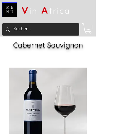
V
A
ME
in
frica
NU
Cabernet Sauvignon