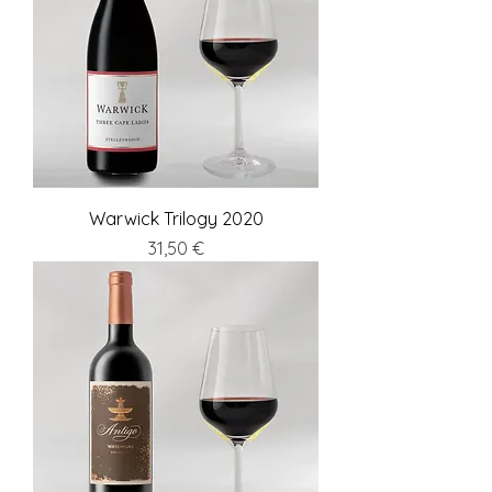
Warwick Trilogy 2020
Preis
31,50 €