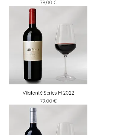
Preis
79,00 €
Vilafonté Series M 2022
Preis
79,00 €