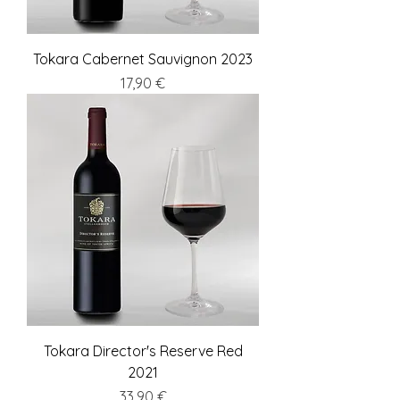
Tokara Cabernet Sauvignon 2023
Preis
17,90 €
Tokara Director's Reserve Red
2021
Preis
33,90 €