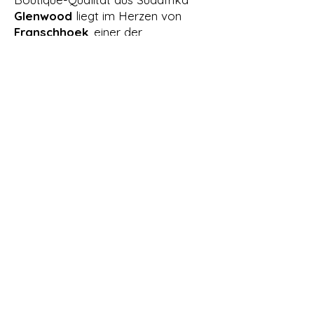
Glenwood
liegt im Herzen von
Franschhoek
, einer der
renommiertesten Weinregionen
Südafrikas
, die für ihre
herausragenden Weine und ihre
malerische Umgebung bekannt ist.
Das Boutique-Weingut befindet sich
in einem abgelegenen Tal am Ufer
des Franschhoek-Flusses, umgeben
von majestätischen Bergen und
üppigen Wäldern – eine idyllische
Kulisse, die sich auch in der Qualität
der Weine widerspiegelt.
Das Weingut wurde in den späten
1980er Jahren gegründet und
verfolgt konsequent die Philosophie
„Vom Weinberg ins Glas
“.
Glenwood legt großen Wert auf
sorgfältige Weinbergsarbeit,