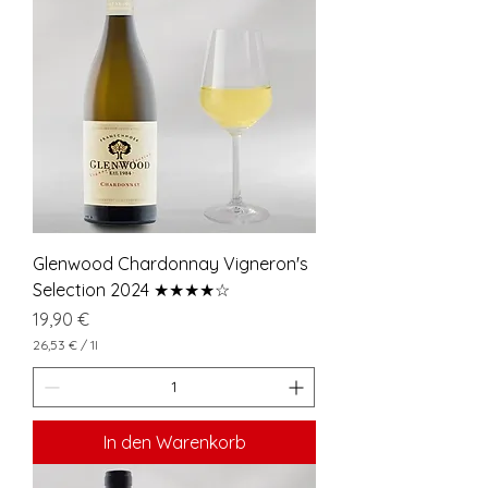
o
1
L
i
t
e
r
Glenwood Chardonnay Vigneron's
Selection 2024 ★★★★☆
Preis
19,90 €
26,53 €
/
1l
2
6
,
5
3
In den Warenkorb
€
p