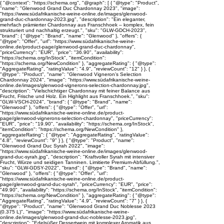
{ "@context": "https://schema.org", "@graph": [ { "@type": "Product",
"name": "Glenwood Grand Duc Chardonnay 2023", "image":
"https://www.südafrikanische-weine-online.de/images/glenwood-
grand-duc-chardonnay-2023.jpg", "description": "Ein eleganter,
mehrfach prämierter Chardonnay aus Franschhoek – komplex, fein
strukturiert und nachhaltig erzeugt.", "sku": "GLW-GDCH-2023",
"brand": { "@type": "Brand", "name": "Glenwood" }, "offers": {
"@type": "Offer", "url": "https://www.südafrikanische-weine-
online.de/product-page/glenwood-grand-duc-chardonnay",
"priceCurrency": "EUR", "price": "36.90", "availability":
"https://schema.org/InStock", "itemCondition":
"https://schema.org/NewCondition" }, "aggregateRating": { "@type":
"AggregateRating", "ratingValue": "4.9", "reviewCount": "12" } }, {
"@type": "Product", "name": "Glenwood Vigneron’s Selection
Chardonnay 2024", "image": "https://www.südafrikanische-weine-
online.de/images/glenwood-vignerons-selection-chardonnay.jpg",
"description": "Vielschichtiger Chardonnay mit feiner Balance aus
Frucht, Frische und Holz. Ein Highlight aus Franschhoek.", "sku":
"GLW-VSCH-2024", "brand": { "@type": "Brand", "name":
"Glenwood" }, "offers": { "@type": "Offer", "url":
"https://www.südafrikanische-weine-online.de/product-
page/glenwood-vignerons-selection-chardonnay", "priceCurrency":
"EUR", "price": "19.90", "availability": "https://schema.org/InStock",
"itemCondition": "https://schema.org/NewCondition" },
"aggregateRating": { "@type": "AggregateRating", "ratingValue":
"4.8", "reviewCount": "9" } }, { "@type": "Product", "name":
"Glenwood Grand Duc Syrah 2022", "image":
"https://www.südafrikanische-weine-online.de/images/glenwood-
grand-duc-syrah.jpg", "description": "Kraftvoller Syrah mit intensiver
Frucht, Würze und seidigen Tanninen. Limitierte Premium-Abfüllung.",
"sku": "GLW-GDSY-2022", "brand": { "@type": "Brand", "name":
"Glenwood" }, "offers": { "@type": "Offer", "url":
"https://www.südafrikanische-weine-online.de/product-
page/glenwood-grand-duc-syrah", "priceCurrency": "EUR", "price":
"49.90", "availability": "https://schema.org/InStock", "itemCondition":
"https://schema.org/NewCondition" }, "aggregateRating": { "@type":
"AggregateRating", "ratingValue": "4.9", "reviewCount": "7" } }, {
"@type": "Product", "name": "Glenwood Grand Duc Noblesse 2023
(0.375 L)", "image": "https://www.südafrikanische-weine-
online.de/images/glenwood-grand-duc-noblesse-2023.jpg",
"description": "Edelsüßer Dessertwein mit komplexer Aromatik aus