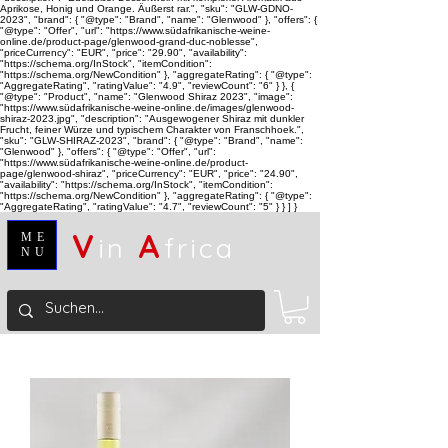
Aprikose, Honig und Orange. Äußerst rar.", "sku": "GLW-GDNO-
2023", "brand": { "@type": "Brand", "name": "Glenwood" }, "offers": {
"@type": "Offer", "url": "https://www.südafrikanische-weine-
online.de/product-page/glenwood-grand-duc-noblesse",
"priceCurrency": "EUR", "price": "29.90", "availability":
"https://schema.org/InStock", "itemCondition":
"https://schema.org/NewCondition" }, "aggregateRating": { "@type":
"AggregateRating", "ratingValue": "4.9", "reviewCount": "6" } }, {
"@type": "Product", "name": "Glenwood Shiraz 2023", "image":
"https://www.südafrikanische-weine-online.de/images/glenwood-
shiraz-2023.jpg", "description": "Ausgewogener Shiraz mit dunkler
Frucht, feiner Würze und typischem Charakter von Franschhoek.",
"sku": "GLW-SHIRAZ-2023", "brand": { "@type": "Brand", "name":
"Glenwood" }, "offers": { "@type": "Offer", "url":
"https://www.südafrikanische-weine-online.de/product-
page/glenwood-shiraz", "priceCurrency": "EUR", "price": "24.90",
"availability": "https://schema.org/InStock", "itemCondition":
"https://schema.org/NewCondition" }, "aggregateRating": { "@type":
"AggregateRating", "ratingValue": "4.7", "reviewCount": "5" } } ] }
V
A
ME
in
frica
NU