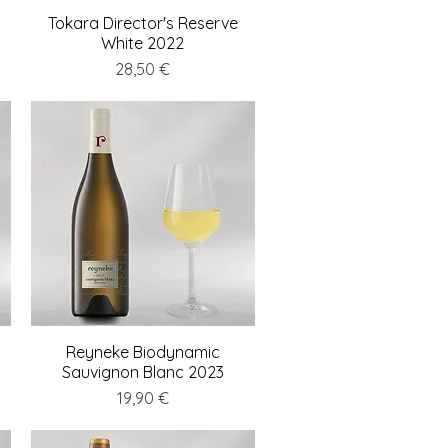
e
Tokara Director's Reserve
Schnellansicht
White 2022
Preis
28,50 €
Reyneke Biodynamic
Schnellansicht
Sauvignon Blanc 2023
Preis
19,90 €