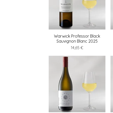
Warwick Professor Black
Schnellansicht
Sauvignon Blanc 2025
Preis
14,65 €