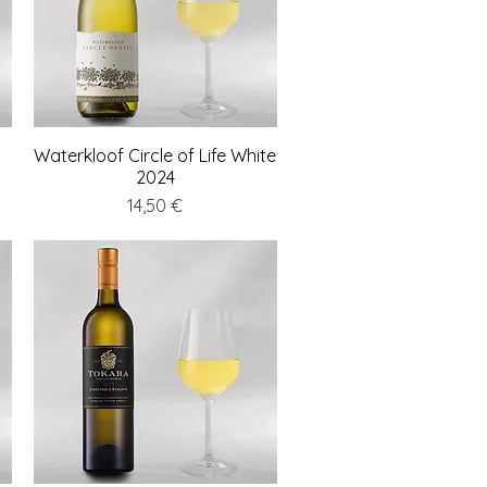
Waterkloof Circle of Life White
Schnellansicht
2024
Preis
14,50 €