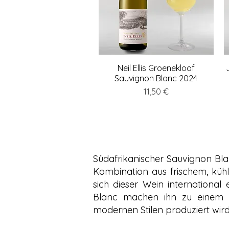
Neil Ellis Groenekloof
Schnellansicht
Sauvignon Blanc 2024
Preis
11,50 €
Südafrikanischer Sauvignon Bla
Kombination aus frischem, küh
sich dieser Wein international
Blanc machen ihn zu einem de
modernen Stilen produziert wird