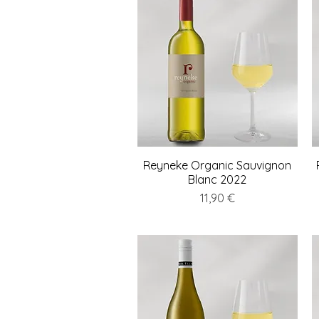
Reyneke Organic Sauvignon
Schnellansicht
Blanc 2022
Preis
11,90 €