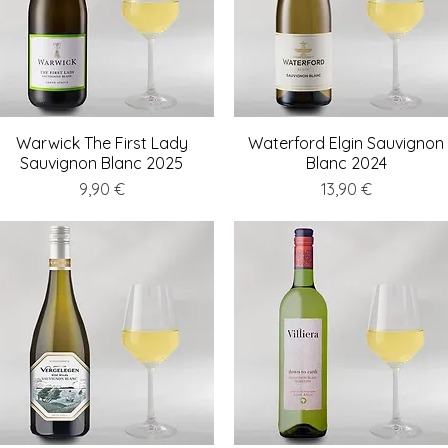
Warwick The First Lady
Schnellansicht
Waterford Elgin Sauvignon
Schnellansicht
Sauvignon Blanc 2025
Blanc 2024
Preis
Preis
9,90 €
13,90 €