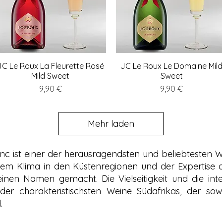
JC Le Roux La Fleurette Rosé
Schnellansicht
JC Le Roux Le Domaine Mil
Schnellansicht
Mild Sweet
Sweet
Preis
Preis
9,90 €
9,90 €
Mehr laden
nc ist einer der herausragendsten und beliebtesten 
lem Klima in den Küstenregionen und der Expertise d
 einen Namen gemacht. Die Vielseitigkeit und die i
r charakteristischsten Weine Südafrikas, der sowo
.