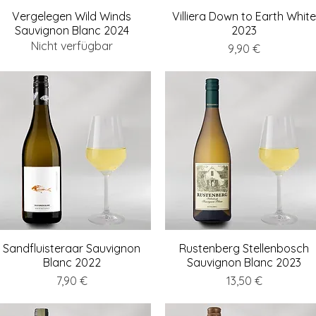
Vergelegen Wild Winds
Schnellansicht
Villiera Down to Earth Whit
Schnellansicht
Sauvignon Blanc 2024
2023
Nicht verfügbar
Preis
9,90 €
Sandfluisteraar Sauvignon
Schnellansicht
Rustenberg Stellenbosch
Schnellansicht
Blanc 2022
Sauvignon Blanc 2023
Preis
Preis
7,90 €
13,50 €