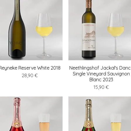
Reyneke Reserve White 2018
Schnellansicht
Neethlingshof Jackal's Danc
Schnellansicht
Single Vineyard Sauvignon
Preis
28,90 €
Blanc 2023
Preis
15,90 €