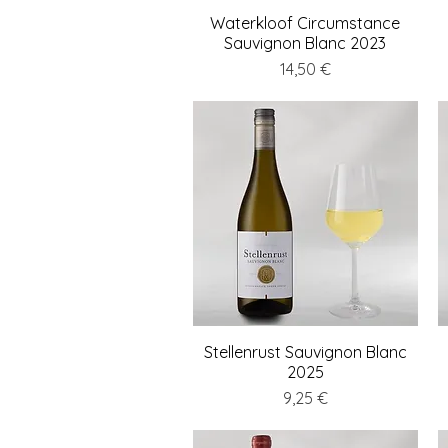
Waterkloof Circumstance
Schnellansicht
Sauvignon Blanc 2023
Preis
14,50 €
Stellenrust Sauvignon Blanc
Schnellansicht
2025
Preis
9,25 €