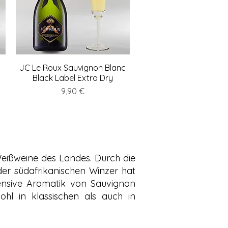
d
JC Le Roux Sauvignon Blanc
Schnellansicht
Black Label Extra Dry
Preis
9,90 €
Weißweine des Landes. Durch die
er südafrikanischen Winzer hat
ntensive Aromatik von Sauvignon
hl in klassischen als auch in