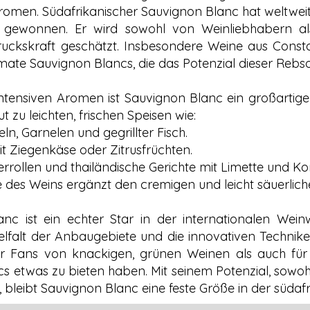
saromen. Südafrikanischer Sauvignon Blanc hat weltwei
n gewonnen. Er wird sowohl von Weinliebhabern als
sdruckskraft geschätzt. Insbesondere Weine aus Consta
imate Sauvignon Blancs, die das Potenzial dieser Rebso
tensiven Aromen ist Sauvignon Blanc ein großartiger 
t zu leichten, frischen Speisen wie:
ln, Garnelen und gegrillter Fisch.
mit Ziegenkäse oder Zitrusfrüchten.
rrollen und thailändische Gerichte mit Limette und Ko
re des Weins ergänzt den cremigen und leicht säuerl
nc ist ein echter Star in der internationalen Weinwe
 Vielfalt der Anbaugebiete und die innovativen Technik
 für Fans von knackigen, grünen Weinen als auch fü
s etwas zu bieten haben. Mit seinem Potenzial, sowohl
n, bleibt Sauvignon Blanc eine feste Größe in der süda