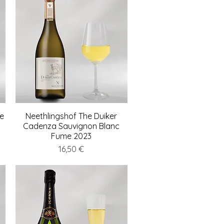
e
Neethlingshof The Duiker
Schnellansicht
Cadenza Sauvignon Blanc
Fume 2023
Preis
16,50 €