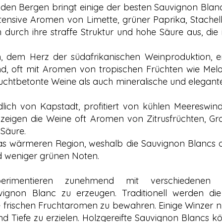
in den Bergen bringt einige der besten Sauvignon Bla
tensive Aromen von Limette, grüner Paprika, Stachel
 durch ihre straffe Struktur und hohe Säure aus, die 
ch, dem Herz der südafrikanischen Weinproduktion, 
nd, oft mit Aromen von tropischen Früchten wie Mel
ruchtbetonte Weine als auch mineralische und elegante
rdlich von Kapstadt, profitiert von kühlen Meereswind
zeigen die Weine oft Aromen von Zitrusfrüchten, Gr
Säure.
twas wärmeren Region, weshalb die Sauvignon Blancs of
d weniger grünen Noten.
perimentieren zunehmend mit verschiedenen W
uvignon Blanc zu erzeugen. Traditionell werden d
e frischen Fruchtaromen zu bewahren. Einige Winzer n
d Tiefe zu erzielen. Holzgereifte Sauvignon Blancs k