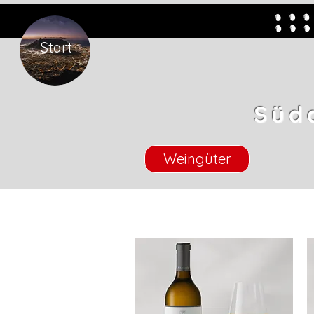
Start
Süd
Weingüter