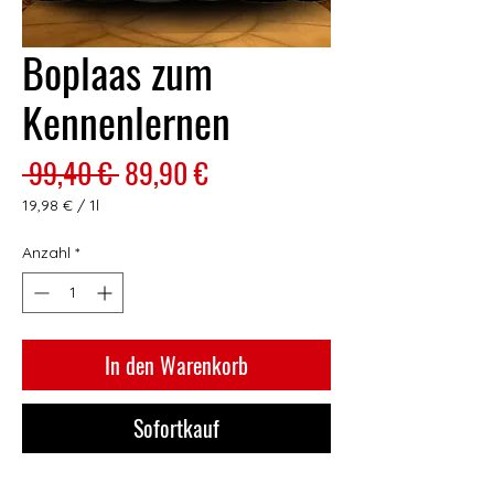
Boplaas zum
Kennenlernen
Standardpreis
Sale-
 99,40 € 
89,90 €
Preis
19,98 €
/
1l
19,98 €
pro
Anzahl
*
1
Liter
In den Warenkorb
Sofortkauf