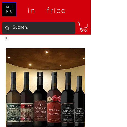
V
A
ME
in
frica
NU