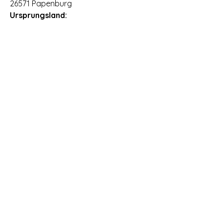
26571 Papenburg
Ursprungsland:
Südafrika
Öffnungszeiten Vinothek Römerstr. 99 in
69126 Heidelberg
Montag: geschlossen
Dienstag: geschlossen
Mittwoch:
15.00 Uhr - 18.00 Uhr
Donnerstag: 15.00 Uhr - 18.00 Uhr
Freitag: 15.00 Uhr - 18.00 Uhr
Samstag: 13.00 Uhr - 18:00 Uhr
zur Vinothek
Impressum
AGB
Versand und Rückgabe
Cookie Richtlinie