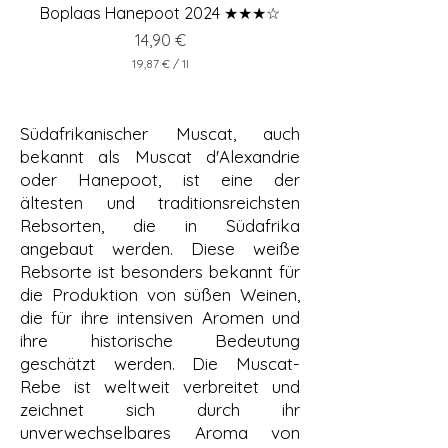
Boplaas Hanepoot 2024 ★★★☆
Preis
14,90 €
19,87 €
/
1l
1
9
,
8
Südafrikanischer Muscat, auch
7
bekannt als Muscat d'Alexandrie
€
oder Hanepoot, ist eine der
p
ältesten und traditionsreichsten
r
Rebsorten, die in Südafrika
o
1
angebaut werden. Diese weiße
L
Rebsorte ist besonders bekannt für
i
t
die Produktion von süßen Weinen,
e
die für ihre intensiven Aromen und
r
ihre historische Bedeutung
geschätzt werden. Die Muscat-
Rebe ist weltweit verbreitet und
zeichnet sich durch ihr
unverwechselbares Aroma von