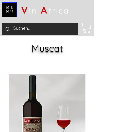
V
A
ME
in
frica
NU
Muscat