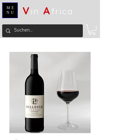
V
A
ME
in
frica
NU