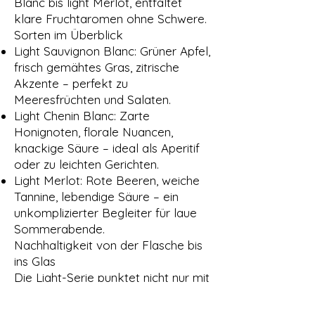
Blanc bis light Merlot, entfaltet
klare Fruchtaromen ohne Schwere.
Sorten im Überblick
Light Sauvignon Blanc: Grüner Apfel,
frisch gemähtes Gras, zitrische
Akzente – perfekt zu
Meeresfrüchten und Salaten.
Light Chenin Blanc: Zarte
Honignoten, florale Nuancen,
knackige Säure – ideal als Aperitif
oder zu leichten Gerichten.
Light Merlot: Rote Beeren, weiche
Tannine, lebendige Säure – ein
unkomplizierter Begleiter für laue
Sommerabende.
Nachhaltigkeit von der Flasche bis
ins Glas
Die Light-Serie punktet nicht nur mit
geringem Alkohol und niedrigem
Kalorien­gehalt, sondern auch mit