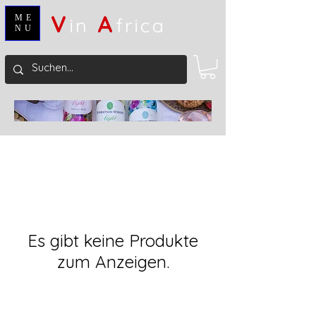
V
A
ME
in
frica
NU
Es gibt keine Produkte
zum Anzeigen.