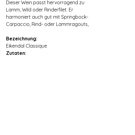
Dieser Wein passt hervorragend zu
Lamm, Wild oder Rinderfilet. Er
harmoniert auch gut mit Springbock-
Carpaccio, Rind- oder Lammragouts,
Bezeichnung:
Eikendal Classique
Zutaten:
Wein
Allergene:
Enthält Sulfite
Nettofüllmenge:
0,75 l
Importeur:
Vin Africa Barbara Lehr e.K.,
Beethovenstr. 3/13, D-69168 Wiesloch
Ursprungsland:
Südafrika