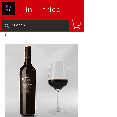
V
A
ME
in
frica
NU