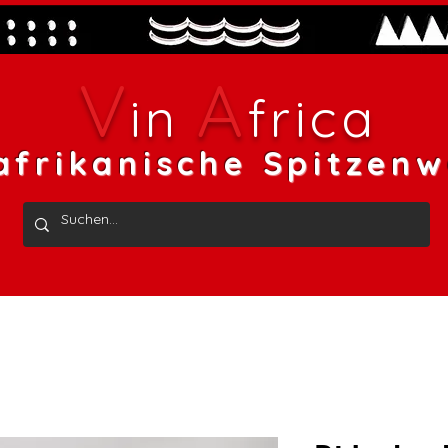
V
A
in
frica
afrikanische Spitzenw