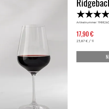
Ridgebac
★★★
Artikelnummer: 198826
Preis
17,90 €
23,87 €
/
1l
23,87 €
pro
1
N
Liter