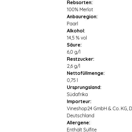
Rebsorten:
100% Merlot
Anbauregion:
Paarl
Alkohol:
14,5 % vol
Säure:
6,0 g/l
Restzucker:
2,6 g/l
Nettofüllmenge:
0,75 l
Ursprungsland:
Südafrika
Importeur:
Vineshop24 GmbH & Co. KG, Di
Deutschland
Allergene:
Enthält Sulfite