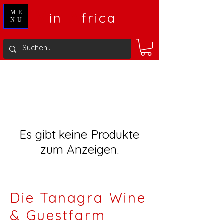
V
A
ME
in
frica
NU
Es gibt keine Produkte
zum Anzeigen.
Die Tanagra Wine
& Guestfarm